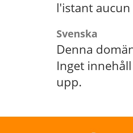
l'istant aucu
Svenska
Denna domän 
Inget innehål
upp.